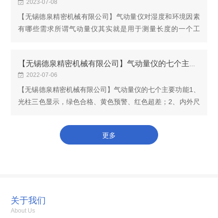
2023-07-08
【无锡德泉精密机械有限公司】气动量仪对湿度和环境因素
有哪些需求所谓气动量仪其实就是用于测量长度的一个工
具，但是这种长度测量又不是一般的长度测量，其灵敏度要
求很高，并且要在测量间距比较小的情况下，完成一...
【无锡德泉精密机械有限公司】气动量仪的七个主要功能
2022-07-06
【无锡德泉精密机械有限公司】气动量仪的七个主要功能1、
光柱三色显示，绿色合格、黄色预警、红色超差；2、内外尺
寸设置、校准自动区分；3、显示分辨率四档可选：0.1um、
1um、2um、5um4、测量显示分辨率精度小于0.1u...
更多
关于我们
About Us