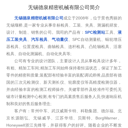
无锡德泉精密机械有限公司简介
无锡德泉精密机械有限公司
成立于2008年，位于景色秀丽的
无锡堰桥,是一家专业从事非标检具、工装、夹具、测漏机研发、
设计、制造、销售的公司。我司的产品有：
SPC检测站
工具、
液
压工装夹具
、
汽车检具
、
气动量仪
、SPC自动测量机、蜗轮增压
器检具、位置度检具、曲轴检具、连杆检具、凸轮轴检具、活塞
检具、自动化测漏机、自动化夹具等;
公司有专业的设计团队，主要设计人员从事检具设计多年，
有粗、精加工车间;精加工车间始终保持着恒温状态，保证了加工
零件的精密和质量;装配部有经验丰富的装配调试师傅;品质部有德
国的三次元检测仪、新天测长仪、轮廓度仪等高精度检测仪器，
并由经验丰富的检测工程师操作。关健零部件及校准件可委托无
锡市计量检测中心检测;有专门的高素质售后服务人员;快速响应机
制和良好的售后服务理念;
客户有：常州中车、武汉威斯卡特、科勒集团、德尔福、北
京长源朗弘、无锡威孚、江苏华培、贝斯特、BorgWarner、
Honeywell浙江先锋等，并获得客户的好评。随着企业的不断发