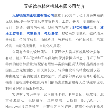
无锡德泉精密机械有限公司简介
无锡德泉精密机械有限公司
成立于2008年，位于景色秀丽的
无锡堰桥,是一家专业从事非标检具、工装、夹具、测漏机研发、
设计、制造、销售的公司。我司的产品有：
SPC检测站
工具、
液
压工装夹具
、
汽车检具
、
气动量仪
、SPC自动测量机、蜗轮增压
器检具、位置度检具、曲轴检具、连杆检具、凸轮轴检具、活塞
检具、自动化测漏机、自动化夹具等;
公司有专业的设计团队，主要设计人员从事检具设计多年，
有粗、精加工车间;精加工车间始终保持着恒温状态，保证了加工
零件的精密和质量;装配部有经验丰富的装配调试师傅;品质部有德
国的三次元检测仪、新天测长仪、轮廓度仪等高精度检测仪器，
并由经验丰富的检测工程师操作。关健零部件及校准件可委托无
锡市计量检测中心检测;有专门的高素质售后服务人员;快速响应机
制和良好的售后服务理念;
客户有：常州中车、武汉威斯卡特、科勒集团、德尔福、北
京长源朗弘、无锡威孚、江苏华培、贝斯特、BorgWarner、
Honeywell浙江先锋等，并获得客户的好评。随着企业的不断发