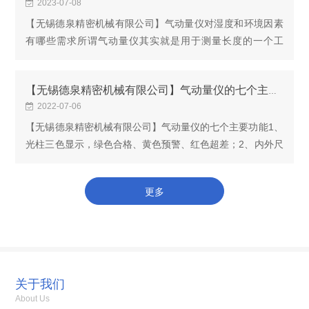
2023-07-08
【无锡德泉精密机械有限公司】气动量仪对湿度和环境因素
有哪些需求所谓气动量仪其实就是用于测量长度的一个工
具，但是这种长度测量又不是一般的长度测量，其灵敏度要
求很高，并且要在测量间距比较小的情况下，完成一...
【无锡德泉精密机械有限公司】气动量仪的七个主要功能
2022-07-06
【无锡德泉精密机械有限公司】气动量仪的七个主要功能1、
光柱三色显示，绿色合格、黄色预警、红色超差；2、内外尺
寸设置、校准自动区分；3、显示分辨率四档可选：0.1um、
1um、2um、5um4、测量显示分辨率精度小于0.1u...
更多
关于我们
About Us