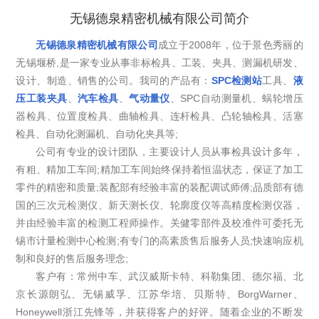
无锡德泉精密机械有限公司简介
无锡德泉精密机械有限公司
成立于2008年，位于景色秀丽的
无锡堰桥,是一家专业从事非标检具、工装、夹具、测漏机研发、
设计、制造、销售的公司。我司的产品有：
SPC检测站
工具、
液
压工装夹具
、
汽车检具
、
气动量仪
、SPC自动测量机、蜗轮增压
器检具、位置度检具、曲轴检具、连杆检具、凸轮轴检具、活塞
检具、自动化测漏机、自动化夹具等;
公司有专业的设计团队，主要设计人员从事检具设计多年，
有粗、精加工车间;精加工车间始终保持着恒温状态，保证了加工
零件的精密和质量;装配部有经验丰富的装配调试师傅;品质部有德
国的三次元检测仪、新天测长仪、轮廓度仪等高精度检测仪器，
并由经验丰富的检测工程师操作。关健零部件及校准件可委托无
锡市计量检测中心检测;有专门的高素质售后服务人员;快速响应机
制和良好的售后服务理念;
客户有：常州中车、武汉威斯卡特、科勒集团、德尔福、北
京长源朗弘、无锡威孚、江苏华培、贝斯特、BorgWarner、
Honeywell浙江先锋等，并获得客户的好评。随着企业的不断发