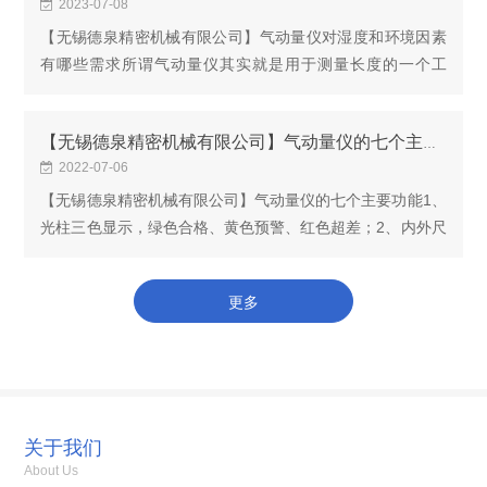
2023-07-08
【无锡德泉精密机械有限公司】气动量仪对湿度和环境因素
有哪些需求所谓气动量仪其实就是用于测量长度的一个工
具，但是这种长度测量又不是一般的长度测量，其灵敏度要
求很高，并且要在测量间距比较小的情况下，完成一...
【无锡德泉精密机械有限公司】气动量仪的七个主要功能
2022-07-06
【无锡德泉精密机械有限公司】气动量仪的七个主要功能1、
光柱三色显示，绿色合格、黄色预警、红色超差；2、内外尺
寸设置、校准自动区分；3、显示分辨率四档可选：0.1um、
1um、2um、5um4、测量显示分辨率精度小于0.1u...
更多
关于我们
About Us