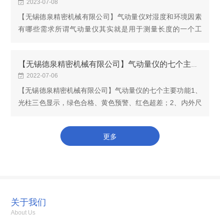
2023-07-08
【无锡德泉精密机械有限公司】气动量仪对湿度和环境因素
有哪些需求所谓气动量仪其实就是用于测量长度的一个工
具，但是这种长度测量又不是一般的长度测量，其灵敏度要
求很高，并且要在测量间距比较小的情况下，完成一...
【无锡德泉精密机械有限公司】气动量仪的七个主要功能
2022-07-06
【无锡德泉精密机械有限公司】气动量仪的七个主要功能1、
光柱三色显示，绿色合格、黄色预警、红色超差；2、内外尺
寸设置、校准自动区分；3、显示分辨率四档可选：0.1um、
1um、2um、5um4、测量显示分辨率精度小于0.1u...
更多
关于我们
About Us