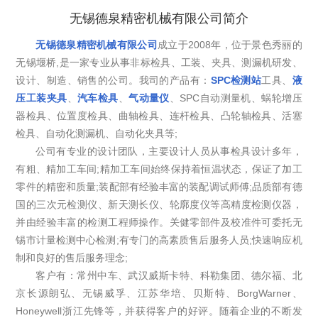
无锡德泉精密机械有限公司简介
无锡德泉精密机械有限公司
成立于2008年，位于景色秀丽的
无锡堰桥,是一家专业从事非标检具、工装、夹具、测漏机研发、
设计、制造、销售的公司。我司的产品有：
SPC检测站
工具、
液
压工装夹具
、
汽车检具
、
气动量仪
、SPC自动测量机、蜗轮增压
器检具、位置度检具、曲轴检具、连杆检具、凸轮轴检具、活塞
检具、自动化测漏机、自动化夹具等;
公司有专业的设计团队，主要设计人员从事检具设计多年，
有粗、精加工车间;精加工车间始终保持着恒温状态，保证了加工
零件的精密和质量;装配部有经验丰富的装配调试师傅;品质部有德
国的三次元检测仪、新天测长仪、轮廓度仪等高精度检测仪器，
并由经验丰富的检测工程师操作。关健零部件及校准件可委托无
锡市计量检测中心检测;有专门的高素质售后服务人员;快速响应机
制和良好的售后服务理念;
客户有：常州中车、武汉威斯卡特、科勒集团、德尔福、北
京长源朗弘、无锡威孚、江苏华培、贝斯特、BorgWarner、
Honeywell浙江先锋等，并获得客户的好评。随着企业的不断发