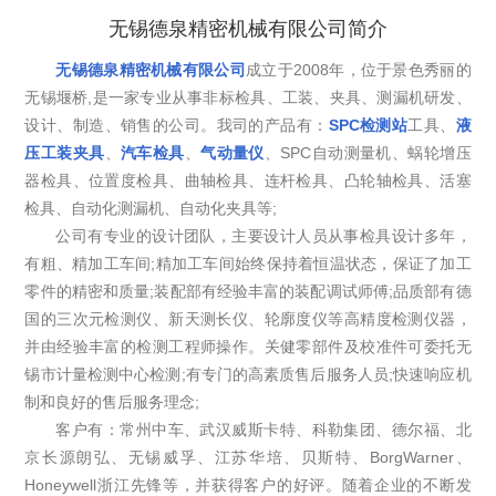
无锡德泉精密机械有限公司简介
无锡德泉精密机械有限公司
成立于2008年，位于景色秀丽的
无锡堰桥,是一家专业从事非标检具、工装、夹具、测漏机研发、
设计、制造、销售的公司。我司的产品有：
SPC检测站
工具、
液
压工装夹具
、
汽车检具
、
气动量仪
、SPC自动测量机、蜗轮增压
器检具、位置度检具、曲轴检具、连杆检具、凸轮轴检具、活塞
检具、自动化测漏机、自动化夹具等;
公司有专业的设计团队，主要设计人员从事检具设计多年，
有粗、精加工车间;精加工车间始终保持着恒温状态，保证了加工
零件的精密和质量;装配部有经验丰富的装配调试师傅;品质部有德
国的三次元检测仪、新天测长仪、轮廓度仪等高精度检测仪器，
并由经验丰富的检测工程师操作。关健零部件及校准件可委托无
锡市计量检测中心检测;有专门的高素质售后服务人员;快速响应机
制和良好的售后服务理念;
客户有：常州中车、武汉威斯卡特、科勒集团、德尔福、北
京长源朗弘、无锡威孚、江苏华培、贝斯特、BorgWarner、
Honeywell浙江先锋等，并获得客户的好评。随着企业的不断发