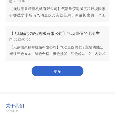
2023-07-08
【无锡德泉精密机械有限公司】气动量仪对湿度和环境因素
有哪些需求所谓气动量仪其实就是用于测量长度的一个工
具，但是这种长度测量又不是一般的长度测量，其灵敏度要
求很高，并且要在测量间距比较小的情况下，完成一...
【无锡德泉精密机械有限公司】气动量仪的七个主要功能
2022-07-06
【无锡德泉精密机械有限公司】气动量仪的七个主要功能1、
光柱三色显示，绿色合格、黄色预警、红色超差；2、内外尺
寸设置、校准自动区分；3、显示分辨率四档可选：0.1um、
1um、2um、5um4、测量显示分辨率精度小于0.1u...
更多
关于我们
About Us